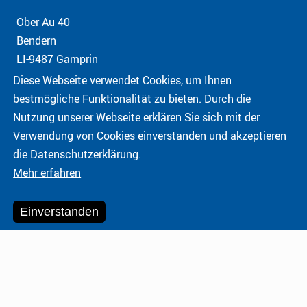
Ober Au 40
Bendern
LI-9487 Gamprin
Diese Webseite verwendet Cookies, um Ihnen
bestmögliche Funktionalität zu bieten. Durch die
Telefon:
+423 237 60 09
Nutzung unserer Webseite erklären Sie sich mit der
E-Mail:
gamprin@hk-diplo.de
Verwendung von Cookies einverstanden und akzeptieren
die Datenschutzerklärung.
© 2026 Honorarkonsul der Bundesrepublik Deutschland
Mehr erfahren
Fürstentum Liechtenstein
Impressum & Datenschutz
Einverstanden