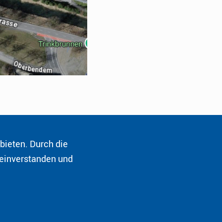
bieten. Durch die
Telefon:
+423 237 60 09
 einverstanden und
E-Mail:
gamprin@hk-diplo.de
tz