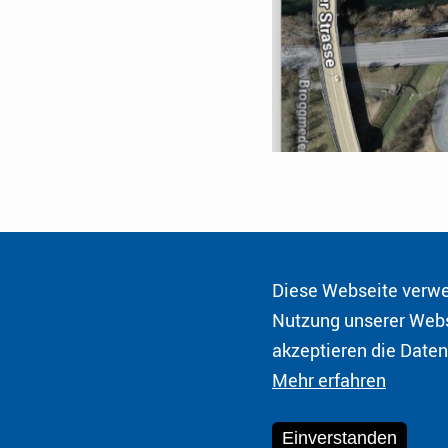
Diese Webseite verwen
Honorarkonsul
Nutzung unserer Webs
der Bundesrepublik Deutschland
akzeptieren die Date
Fürstentum Liechtenstein
Mehr erfahren
© 2026 Honorarkonsul der Bundesrepublik Deutschl
Einverstanden