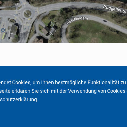
det Cookies, um Ihnen bestmögliche Funktionalität zu 
Ober Au 40
eite erklären Sie sich mit der Verwendung von Cookies
Bendern
nschutzerklärung.
LI-9487 Gamprin
and Fürstentum Liechtenstein
Impressum & Datenschu